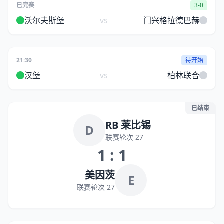
已完赛
3-0
沃尔夫斯堡
vs
门兴格拉德巴赫
21:30
待开始
汉堡
vs
柏林联合
已结束
RB 莱比锡
D
联赛轮次 27
1 : 1
美因茨
E
联赛轮次 27