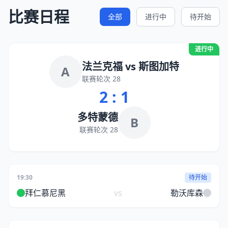
比赛日程
全部
进行中
待开始
进行中
法兰克福 vs 斯图加特
A
联赛轮次 28
2 : 1
多特蒙德
B
联赛轮次 28
19:30
待开始
拜仁慕尼黑
vs
勒沃库森