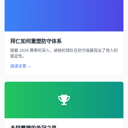
拜仁如何重塑防守体系
随着 2026 赛季的深入，纳格的球队在防守端展现出了惊人的
稳定性。
阅读文章 →