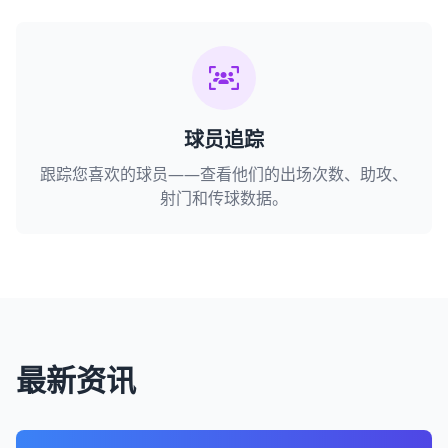
球员追踪
跟踪您喜欢的球员——查看他们的出场次数、助攻、
射门和传球数据。
最新资讯