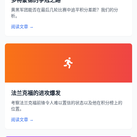
多特蒙德的争冠之路
黄黑军团能否在最后几轮比赛中追平积分差距？我们的分
析。
阅读文章 →
法兰克福的进攻爆发
考察法兰克福前锋令人难以置信的状态以及他在积分榜上的
位置。
阅读文章 →