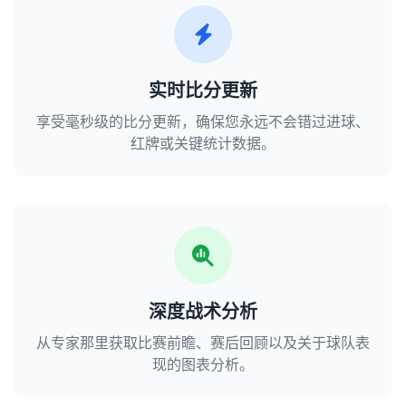
实时比分更新
享受毫秒级的比分更新，确保您永远不会错过进球、
红牌或关键统计数据。
深度战术分析
从专家那里获取比赛前瞻、赛后回顾以及关于球队表
现的图表分析。