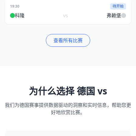
19:30
待开始
科隆
vs
弗赖堡
查看所有比赛
为什么选择 德国 vs
我们为德国赛事提供数据驱动的洞察和实时信息，帮助您更
好地欣赏比赛。