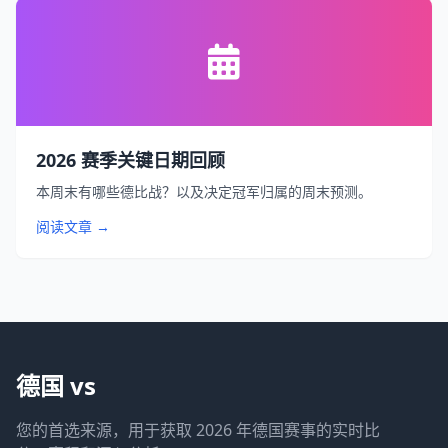
2026 赛季关键日期回顾
本周末有哪些德比战？以及决定冠军归属的周末预测。
阅读文章 →
德国 vs
您的首选来源，用于获取 2026 年德国赛事的实时比