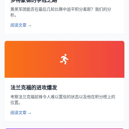
多特蒙德的争冠之路
黄黑军团能否在最后几轮比赛中追平积分差距？我们的分
析。
阅读文章 →
法兰克福的进攻爆发
考察法兰克福前锋令人难以置信的状态以及他在积分榜上的
位置。
阅读文章 →