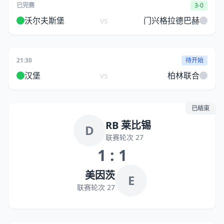
已完赛
3-0
沃尔夫斯堡
vs
门兴格拉德巴赫
21:30
待开始
汉堡
vs
柏林联合
已结束
RB 莱比锡
D
联赛轮次 27
1 : 1
美因茨
E
联赛轮次 27