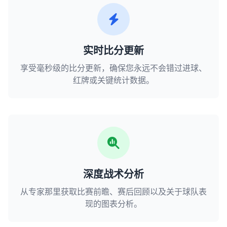
实时比分更新
享受毫秒级的比分更新，确保您永远不会错过进球、
红牌或关键统计数据。
深度战术分析
从专家那里获取比赛前瞻、赛后回顾以及关于球队表
现的图表分析。